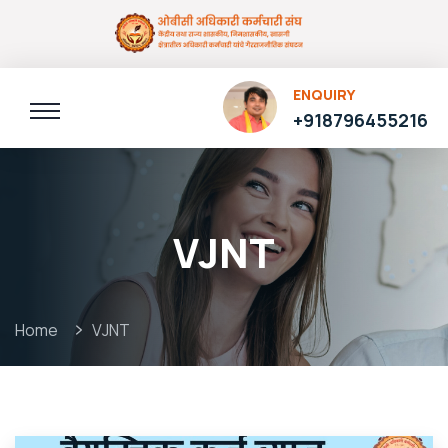
ENQUIRY
+918796455216
VJNT
Home
VJNT