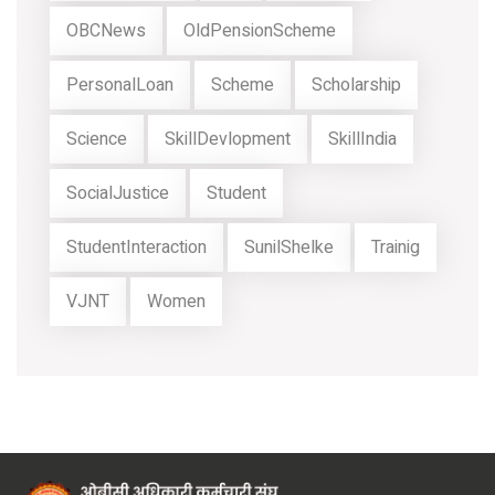
OBCNews
OldPensionScheme
PersonalLoan
Scheme
Scholarship
Science
SkillDevlopment
SkillIndia
SocialJustice
Student
StudentInteraction
SunilShelke
Trainig
VJNT
Women