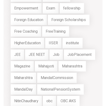
Empowerment
Exam
fellowship
Foreign Education
Foreign Scholarships
Free Coaching
FreeTraining
HigherEducation
IISER
institute
JEE
JEE NEET
Job
JobPlacement
Magazine
Mahajyoti
Maharashtra
Maharshtra
MandalCommission
MandalDay
NationalPensionSystem
NitinChaudhary
obc
OBC AKS