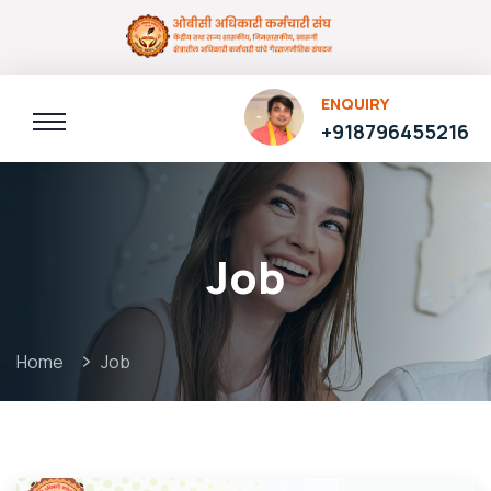
ENQUIRY
+918796455216
Job
Home
Job