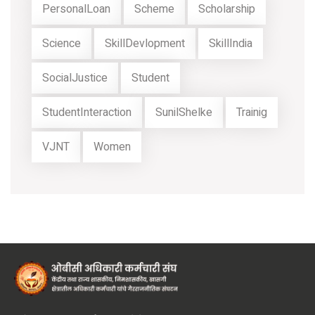
PersonalLoan
Scheme
Scholarship
Science
SkillDevlopment
SkillIndia
SocialJustice
Student
StudentInteraction
SunilShelke
Trainig
VJNT
Women