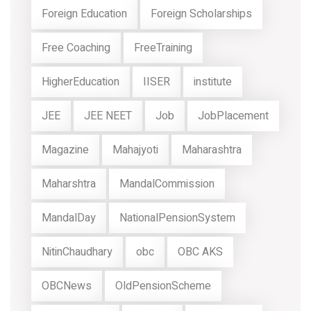
Foreign Education
Foreign Scholarships
Free Coaching
FreeTraining
HigherEducation
IISER
institute
JEE
JEE NEET
Job
JobPlacement
Magazine
Mahajyoti
Maharashtra
Maharshtra
MandalCommission
MandalDay
NationalPensionSystem
NitinChaudhary
obc
OBC AKS
OBCNews
OldPensionScheme