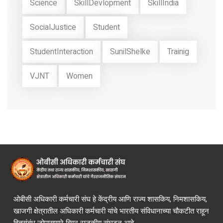
Science
SkillDevlopment
SkillIndia
SocialJustice
Student
StudentInteraction
SunilShelke
Trainig
VJNT
Women
ओबीसी अधिकारी कर्मचारी संघ हे केंद्रीय आणि राज्य शासकिय, निमशासकिय,
खाजगी क्षेत्रातील अधिकारी कर्मचारी यांचे भारतीय संविधानाच्या चौकटीत राहून
हितसंबंध जोपासणारे बिगर राजकीय संघटन आहे.