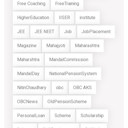
Free Coaching
FreeTraining
HigherEducation
IISER
institute
JEE
JEE NEET
Job
JobPlacement
Magazine
Mahajyoti
Maharashtra
Maharshtra
MandalCommission
MandalDay
NationalPensionSystem
NitinChaudhary
obc
OBC AKS
OBCNews
OldPensionScheme
PersonalLoan
Scheme
Scholarship