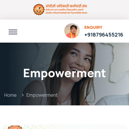
ENQUIRY
+918796455216
Empowerment
Home
Empowerment