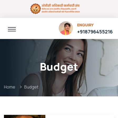
ENQUIRY
+918796455216
Budget
Home
Budget