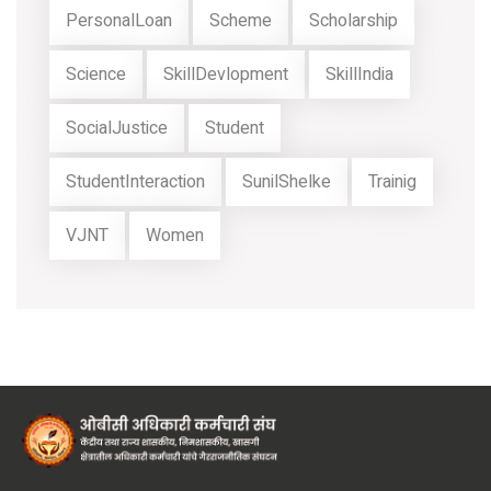
PersonalLoan
Scheme
Scholarship
Science
SkillDevlopment
SkillIndia
SocialJustice
Student
StudentInteraction
SunilShelke
Trainig
VJNT
Women