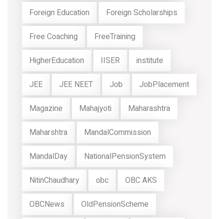
Foreign Education
Foreign Scholarships
Free Coaching
FreeTraining
HigherEducation
IISER
institute
JEE
JEE NEET
Job
JobPlacement
Magazine
Mahajyoti
Maharashtra
Maharshtra
MandalCommission
MandalDay
NationalPensionSystem
NitinChaudhary
obc
OBC AKS
OBCNews
OldPensionScheme