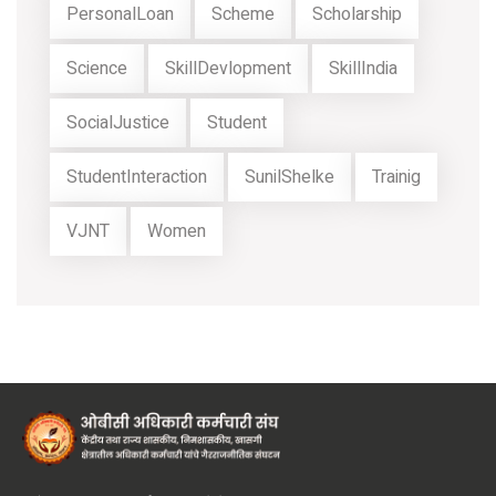
PersonalLoan
Scheme
Scholarship
Science
SkillDevlopment
SkillIndia
SocialJustice
Student
StudentInteraction
SunilShelke
Trainig
VJNT
Women