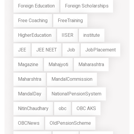
Foreign Education
Foreign Scholarships
Free Coaching
FreeTraining
HigherEducation
IISER
institute
JEE
JEE NEET
Job
JobPlacement
Magazine
Mahajyoti
Maharashtra
Maharshtra
MandalCommission
MandalDay
NationalPensionSystem
NitinChaudhary
obc
OBC AKS
OBCNews
OldPensionScheme