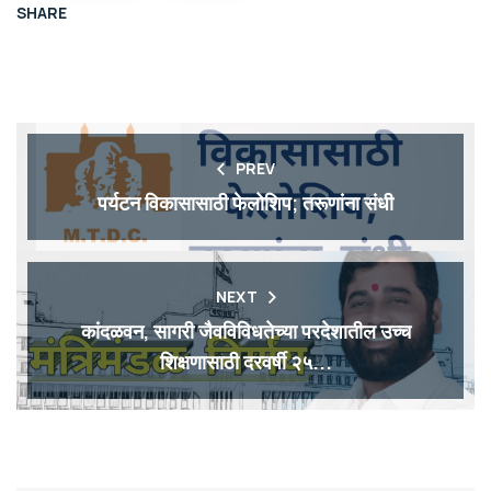
SHARE
PREV
पर्यटन विकासासाठी फेलोशिप; तरूणांना संधी
NEXT
कांदळवन, सागरी जैवविविधतेच्या परदेशातील उच्च
शिक्षणासाठी दरवर्षी २५...