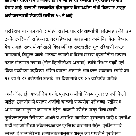
पूर्वतयारीसाठी मोफत ऑफलाईन व अनिवासी पध्दीतीने प्रशिक्षण देण्यात
येणार आहे. यासाठी राज्यातील दीड हजार विद्यार्थ्यांना संधी मिळणार असून
अर्ज करण्याची शेवटची तारीख १५ मे आहे.
प्रशिक्षणाचा कालावधी ८ महिने राहील. पात्र विद्यार्थ्यांची प्रतिमाह हजेरी ७५
टक्के उपस्थिती राहिल्यास, दर महिण्याला दहा हजार रुपये विद्यावेतन देण्यात
येणार आहे. सदर योजनेसाठी विद्यार्थ्यी महाराष्ट्रातील मुळ रहिवासी असून
मागासवर्ग, विमुक्त जाती-भटक्या जमाती व विशेष मागास प्रवर्गातील उत्पन्न
गटात मोडणारा नसावा (नॉन क्रिमिलेअर असावा). त्यांचे शिक्षण पदवी पूर्ण
किंवा पदवीच्या पदविच्या अंतिम वर्षाला असणारे अर्ज करू शकतात. त्यांचे वय
१९ वर्ष ते ४३ वर्षापर्यंत असावे. तर दिव्यांगाचे वय ४५ वर्षापर्यंत पाहीजे.
अर्ज ऑनलाईन पध्दतीनेच भरावे. प्राप्त अर्जांची निकषानुसार छानणी केली
जाईल. छानणीमध्ये प्रात्र अर्जांची चाळणी राज्यसेवा परीक्षेच्या धर्तीवर व
अभ्यासक्रमानुसार करण्यात येईल. चाळणी परीक्षेत पात्र विद्यार्थ्यांची
गुणांकनानुसार मेरीटच्या आधारे व आरक्षित जागांच्या प्रमाणात यादी व प्रतीक्षा
यादी महाज्योतीच्या संकेतस्थळावर प्रसिध्द करण्यात येईल. प्रक्षिणणाचे
स्वरूप हे राज्यसेवेच्या अभ्यासक्रमानुसार असुन त्या पध्दतीने प्रशिक्षण