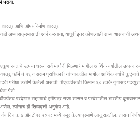
ज भरावा.
ा शास्त्र आणि औषधनिर्माण शास्त्र.
ीएचडी अभ्यासक्रमासाठी अर्ज करताना, यापूर्वी इतर कोणत्याही राज्य शासनाची अथवा 
ास एकूण स्वत:चे उत्पन्न धरून सर्व मार्गांनी मिळणारे मागील आर्थिक वर्षातील उत्पन्न र
, फॉर्म नं १६ व सक्षम प्राधिकारी यांच्याकडील मागील आर्थिक वर्षाचे कुटुंबाचे सर्व
दवी परीक्षा उत्तीर्ण केलेली असावी. पीएचडीसाठी किमान ६० टक्के गुणासह पदव्युत्तर 
ेता येतो.
पर्यंतच परदेशात राहण्याचे हमीपत्र राज्य शासन व परदेशातील भारतीय दूतावासास ल
 त्यांनाच ही शिष्यवृत्ती अनुज्ञेय आहे.
निर्णय दिनांक ४ ऑक्टोबर २०१८ मध्ये नमूद केल्याप्रमाणे लागू राहतील. शासन निर्