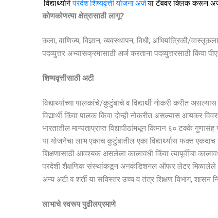
विद्यार्थ्याने
परदेश शिष्यवृत्ती योजना अर्ज
या टॅबवर क्लिक करून अर्
कोणकोणत्या क्षेत्रासाठी लागू
?
कला, वाणिज्य, विज्ञान, व्यवस्थापन, विधी, अभियांत्रिकी/वास्तूकल
पदव्युत्तर अभ्यासक्रमासाठी अर्ज करताना पदव्युत्तरसाठी किंवा प
शिष्यवृत्तीसाठी अटी
विद्यार्थ्यांच्या पालकांचे/कुटुंबाचे व विद्यार्थी नोकरी करीत असल्य
विद्यार्थी किंवा पालक किंवा दोन्ही नोकरीत असल्यास आयकर विवरणपत्र
भारतातील मान्यताप्राप्त विद्यापीठांमधून किमान ६० टक्के गुणासंह प
या योजनेचा लाभ एकाच कुटुंबातील एका विद्यार्थ्यास फक्त एकदाच घ
शिक्षणासाठी आवश्यक असलेला कालावधी किंवा त्यापूर्वीचा कालावधी
परदेशी शैक्षणिक संस्थांकडून अनकंडिशनल ऑफर लेटर मिळालेले असेल,
अन्य अटी व शर्ती या सविस्तर उच्च व तंत्र शिक्षण विभाग, शासन 
लाभाचे स्वरूप पुढीलप्रमाणे