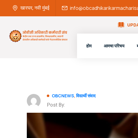
खारघर, नवी मुंबई
info@obcadhikarikarmachari
UPDA
होम
आमचा परिचय
OBCNEWS
,
विद्यार्थी संवाद
Post By: