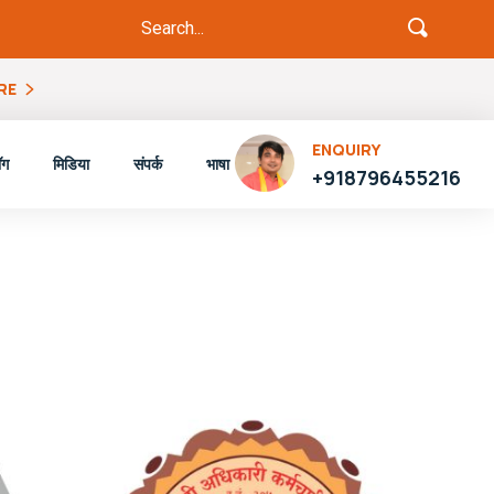
RE
ENQUIRY
ॉग
मिडिया
संपर्क
भाषा
+918796455216